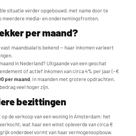
iële situatie verder opgebouwd, met name door te
n op meerdere media- en ondernemingsfronten.
 Dekker per maand?
el vast maandsalaris bekend — haar inkomen varieert
ingen.
 maand in Nederland? Uitgaande van een geschat
endement of actief inkomen van circa 4% per jaar (~€
00 per maand
. In maanden met grotere opdrachten,
bedrag veel hoger zijn.
ere bezittingen
t op de verkoop van een woning in Amsterdam: het
erkocht, wat haar een winst opleverde van circa €
langrijk onderdeel vormt van haar vermogensopbouw.