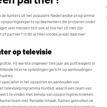
n de hunters uit het populaire Nederlandse programma
n opsporingsexperts op deelnemers die proberen onder
agen veel mensen zich ook af hoe het zit met zijn
 of partner? In dit artikel ontdek je wat daarover
ter op televisie
litie. Hij werkte ongeveer tien jaar als politieagent in
hillende interne opleidingen gericht op aanhoudingen
tuaties.
en specialist in het opsporen en aanhouden van
 het televisieprogramma Hunted, waarin een team van
beert te vinden met behulp van opsporingstechnieken.
 hunterteam met Renaldo Ishaak. Samen gebruiken ze
en om deelnemers op te sporen en strategisch te werk te