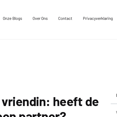
Onze Blogs
Over Ons
Contact
Privacyverklaring
 vriendin: heeft de
een partner?