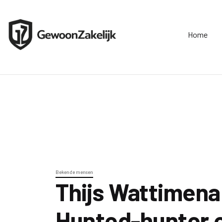
Home
Bekende mensen
Thijs Wattimena
Hunted-hunter 