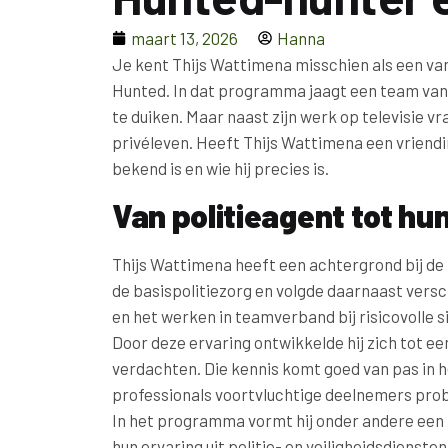
maart 13, 2026
Hanna
Je kent Thijs Wattimena misschien als een va
Hunted. In dat programma jaagt een team va
te duiken. Maar naast zijn werk op televisie vr
privéleven. Heeft Thijs Wattimena een vriendin
bekend is en wie hij precies is.
Van politieagent tot hun
Thijs Wattimena heeft een achtergrond bij de po
de basispolitiezorg en volgde daarnaast versc
en het werken in teamverband bij risicovolle si
Door deze ervaring ontwikkelde hij zich tot e
verdachten. Die kennis komt goed van pas in
professionals voortvluchtige deelnemers pro
In het programma vormt hij onder andere een
hun ervaring uit politie- en veiligheidsdienst